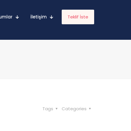
umlar
İletişim
Teklif İste
Tags
Categories